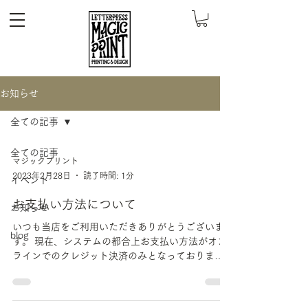
お知らせ
全ての記事
全ての記事
マジックプリント
2023年2月28日
読了時間: 1分
イベント
お支払い方法について
お知らせ
いつも当店をご利用いただきありがとうございま
blog
す。 現在、システムの都合上お支払い方法がオン
ラインでのクレジット決済のみとなっております
が、今後、ネット上でも銀行振込や代引きなどの
購入手続きができようにしていきたいと考えてお
ります。...